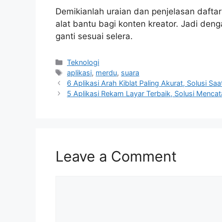
Demikianlah uraian dan penjelasan daftar 
alat bantu bagi konten kreator. Jadi denga
ganti sesuai selera.
Categories
Teknologi
Tags
aplikasi
,
merdu
,
suara
6 Aplikasi Arah Kiblat Paling Akurat, Solusi Sa
5 Aplikasi Rekam Layar Terbaik, Solusi Mencat
Leave a Comment
Comment