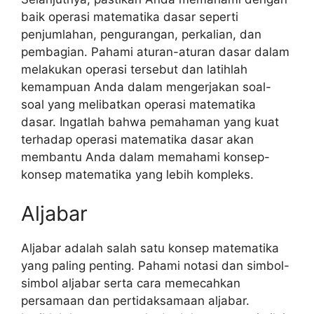
baik operasi matematika dasar seperti
penjumlahan, pengurangan, perkalian, dan
pembagian. Pahami aturan-aturan dasar dalam
melakukan operasi tersebut dan latihlah
kemampuan Anda dalam mengerjakan soal-
soal yang melibatkan operasi matematika
dasar. Ingatlah bahwa pemahaman yang kuat
terhadap operasi matematika dasar akan
membantu Anda dalam memahami konsep-
konsep matematika yang lebih kompleks.
Aljabar
Aljabar adalah salah satu konsep matematika
yang paling penting. Pahami notasi dan simbol-
simbol aljabar serta cara memecahkan
persamaan dan pertidaksamaan aljabar.