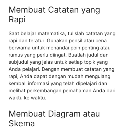
Membuat Catatan yang
Rapi
Saat belajar matematika, tulislah catatan yang
rapi dan teratur. Gunakan pensil atau pena
berwarna untuk menandai poin penting atau
rumus yang perlu diingat. Buatlah judul dan
subjudul yang jelas untuk setiap topik yang
Anda pelajari. Dengan membuat catatan yang
rapi, Anda dapat dengan mudah mengulang
kembali informasi yang telah dipelajari dan
melihat perkembangan pemahaman Anda dari
waktu ke waktu.
Membuat Diagram atau
Skema