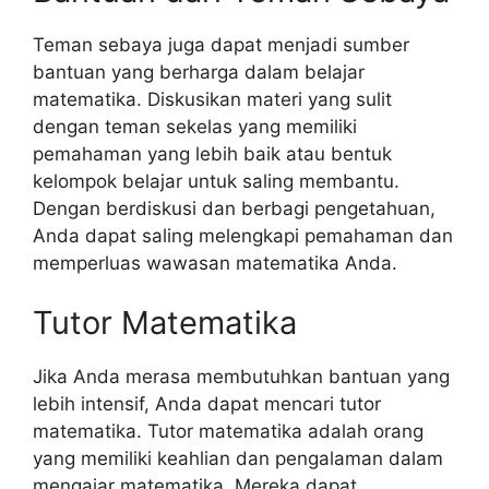
Teman sebaya juga dapat menjadi sumber
bantuan yang berharga dalam belajar
matematika. Diskusikan materi yang sulit
dengan teman sekelas yang memiliki
pemahaman yang lebih baik atau bentuk
kelompok belajar untuk saling membantu.
Dengan berdiskusi dan berbagi pengetahuan,
Anda dapat saling melengkapi pemahaman dan
memperluas wawasan matematika Anda.
Tutor Matematika
Jika Anda merasa membutuhkan bantuan yang
lebih intensif, Anda dapat mencari tutor
matematika. Tutor matematika adalah orang
yang memiliki keahlian dan pengalaman dalam
mengajar matematika. Mereka dapat