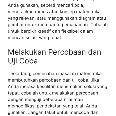
Anda gunakan, seperti mencari pola,
menerapkan rumus atau konsep matematika
yang relevan, atau menggunakan diagram atau
gambar untuk membantu pemahaman. Cobalah
untuk berpikir kreatif dan fleksibel dalam
mencari solusi yang tepat.
Melakukan Percobaan dan
Uji Coba
Terkadang, pemecahan masalah matematika
membutuhkan percobaan dan uji coba. Jika
Anda merasa kesulitan menemukan solusi yang
tepat, cobalah untuk melakukan percobaan
dengan menguji beberapa nilai atau
memodifikasi pendekatan yang telah Anda
gunakan. Jangan takut untuk mencoba dan