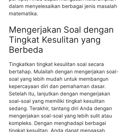
dalam menyelesaikan berbagai jenis masalah
matematika.
Mengerjakan Soal dengan
Tingkat Kesulitan yang
Berbeda
Tingkatkan tingkat kesulitan soal secara
bertahap. Mulailah dengan mengerjakan soal-
soal yang lebih mudah untuk membangun
kepercayaan diri dan pemahaman dasar.
Setelah itu, lanjutkan dengan mengerjakan
soal-soal yang memiliki tingkat kesulitan
sedang. Terakhir, tantang diri Anda dengan
mengerjakan soal-soal yang lebih sulit atau
kompleks. Dengan menghadapi berbagai
tingkat kesulitan, Anda dapat mengasah