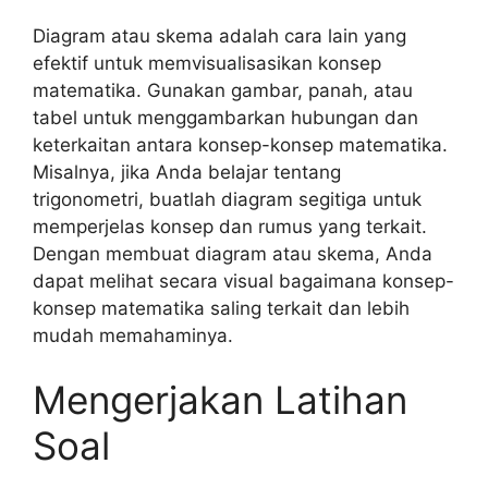
Diagram atau skema adalah cara lain yang
efektif untuk memvisualisasikan konsep
matematika. Gunakan gambar, panah, atau
tabel untuk menggambarkan hubungan dan
keterkaitan antara konsep-konsep matematika.
Misalnya, jika Anda belajar tentang
trigonometri, buatlah diagram segitiga untuk
memperjelas konsep dan rumus yang terkait.
Dengan membuat diagram atau skema, Anda
dapat melihat secara visual bagaimana konsep-
konsep matematika saling terkait dan lebih
mudah memahaminya.
Mengerjakan Latihan
Soal