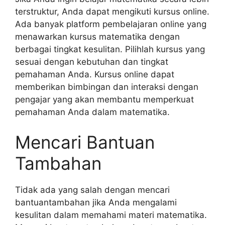
terstruktur, Anda dapat mengikuti kursus online.
Ada banyak platform pembelajaran online yang
menawarkan kursus matematika dengan
berbagai tingkat kesulitan. Pilihlah kursus yang
sesuai dengan kebutuhan dan tingkat
pemahaman Anda. Kursus online dapat
memberikan bimbingan dan interaksi dengan
pengajar yang akan membantu memperkuat
pemahaman Anda dalam matematika.
Mencari Bantuan
Tambahan
Tidak ada yang salah dengan mencari
bantuantambahan jika Anda mengalami
kesulitan dalam memahami materi matematika.