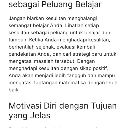
sebagai Peluang Belajar
Jangan biarkan kesulitan menghalangi
semangat belajar Anda. Lihatlah setiap
kesulitan sebagai peluang untuk belajar dan
tumbuh. Ketika Anda menghadapi kesulitan,
berhentilah sejenak, evaluasi kembali
pendekatan Anda, dan cari strategi baru untuk
mengatasi masalah tersebut. Dengan
menghadapi kesulitan dengan sikap positif,
Anda akan menjadi lebih tangguh dan mampu
mengatasi tantangan matematika dengan lebih
baik.
Motivasi Diri dengan Tujuan
yang Jelas