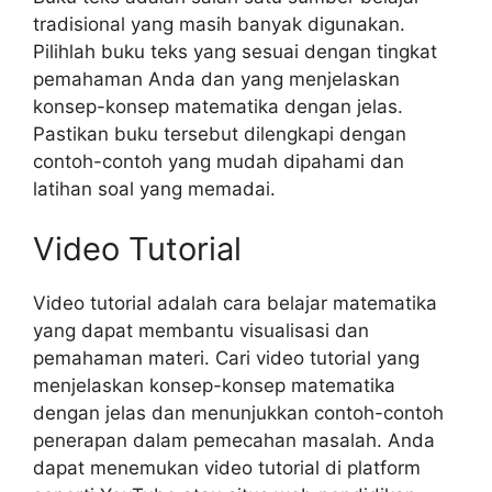
tradisional yang masih banyak digunakan.
Pilihlah buku teks yang sesuai dengan tingkat
pemahaman Anda dan yang menjelaskan
konsep-konsep matematika dengan jelas.
Pastikan buku tersebut dilengkapi dengan
contoh-contoh yang mudah dipahami dan
latihan soal yang memadai.
Video Tutorial
Video tutorial adalah cara belajar matematika
yang dapat membantu visualisasi dan
pemahaman materi. Cari video tutorial yang
menjelaskan konsep-konsep matematika
dengan jelas dan menunjukkan contoh-contoh
penerapan dalam pemecahan masalah. Anda
dapat menemukan video tutorial di platform