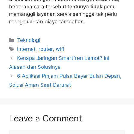
beberapa cara tersebut tentunya tidak perlu
memanggil layanan servis sehingga tak perlu
mengeluarkan biaya tambahan.
Categories
Teknologi
Tags
internet
,
router
,
wifi
Kenapa Jaringan Smartfren Lemot? Ini
Alasan dan Solusinya
6 Aplikasi Pinjam Pulsa Bayar Bulan Depan,
Solusi Aman Saat Darurat
Leave a Comment
Comment